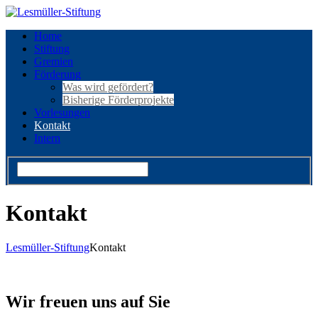
Home
Stiftung
Gremien
Förderung
Was wird gefördert?
Bisherige Förderprojekte
Vorlesungen
Kontakt
Intern
Kontakt
Lesmüller-Stiftung
Kontakt
Wir freuen uns auf Sie